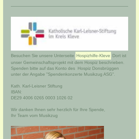
Besuchen Sie unsere Unterseite
Hospizhilfe-Kleve
Dort ist
unser Gemeinschaftsprojekt mit dem Hospiz beschrieben.
Spenden bitte auf das Konto des Hospiz Donsbrüggen
unter der Angabe "Spendenkonzerte Musikzug ASG".
Kath. Karl-Leisner Stiftung
IBAN:
DE29 4006 0265 0003 1026 02
Wir danken Ihnen sehr herzlich für Ihre Spende,
Ihr Team vom Musikzug